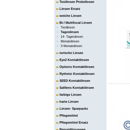
Testlinsen Probelinsen
Linsen Ersatz
weiche Linsen
Bi-/ Multifocal Linsen
-
Testlinsen
-
Tageslinsen
-
14- Tageslinsen
-
Monatslinsen
-
3-Monatslinsen
torische Linsen
Eye2 Kontaktlinsen
Options Kontaktlinsen
Rythmic Kontaktlinsen
SEED Kontaktlinsen
Safilens Kontaktlinsen
farbige Linsen
harte Linsen
Linsen- Sparpacks
Pflegemittel
Pflegemittel Ersatz
Peroxidlösungen