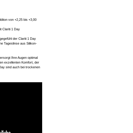
diton von +2,25 bis +3,00
 Clariti 1 Day
gefühl der Clariti 1 Day
rne Tageslinse aus Silikon-
ersorgt Ihre Augen optimal
ßen exzellenten Komfort, der
 Day sind auch bei trockenen