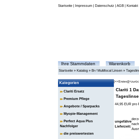
Startseite
|
Impressum
|
Datenschutz
|
AGB
|
Kontakt
Ihre Stammdaten
Warenkorb
Startseite
»
Katalog
»
Bi-/ Multifocal Linsen
»
Tagesli
[<<Erstes]
[<zurüc
Kategorien
Clariti 1 D
Clariti Ersatz
Tageslins
Premium Pflege
44,95 EUR pro
Angebote / Sparpacks
Myopie-Management
derze
Perfect Aqua Plus
ungefähre
nach
Nachfolger
Lieferzeit:
Ausn
die preiswertesten