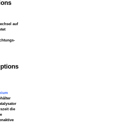
ions
echsel auf
tet
uchtungs-
Options
mium
hälter
talysator
szeit die
ie
enaktive