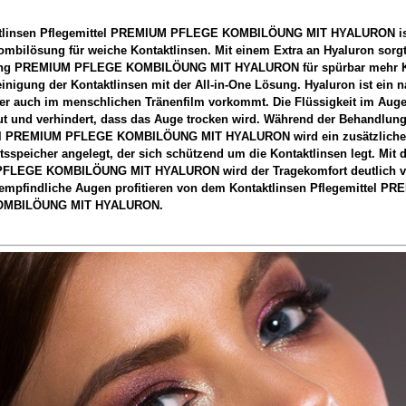
tlinsen Pflegemittel PREMIUM PFLEGE KOMBILÖUNG MIT HYALURON is
mbilösung für weiche Kontaktlinsen. Mit einem Extra an Hyaluron sorgt
ng PREMIUM PFLEGE KOMBILÖUNG MIT HYALURON für spürbar mehr K
inigung der Kontaktlinsen mit der All-in-One Lösung. Hyaluron ist ein n
der auch im menschlichen Tränenfilm vorkommt. Die Flüssigkeit im Auge
ut und verhindert, dass das Auge trocken wird. Während der Behandlun
el PREMIUM PFLEGE KOMBILÖUNG MIT HYALURON wird ein zusätzliche
tsspeicher angelegt, der sich schützend um die Kontaktlinsen legt. Mit 
LEGE KOMBILÖUNG MIT HYALURON wird der Tragekomfort deutlich ve
empfindliche Augen profitieren von dem Kontaktlinsen Pflegemittel P
OMBILÖUNG MIT HYALURON.