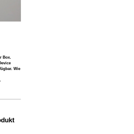
r Box.
Device
fügbar. Wie
.
odukt