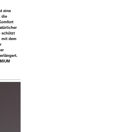
t eine
 die
omfort
atürlicher
 schützt
g mit dem
r
der
rlängert.
REMIUM