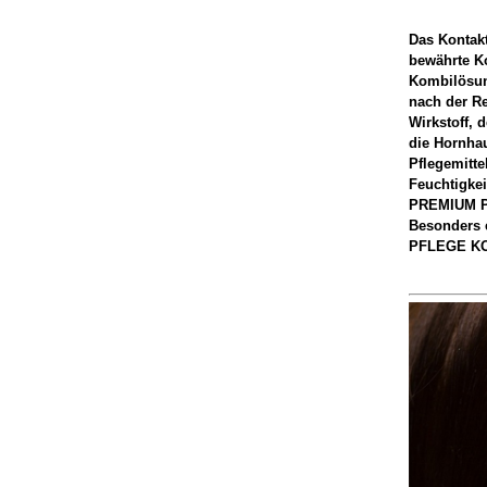
Das Kontak
bewährte Ko
Kombilösu
nach der Re
Wirkstoff, 
die Hornha
Pflegemitt
Feuchtigkei
PREMIUM PF
Besonders 
PFLEGE K