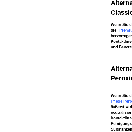
Alterna
Classi
Wenn Sie d
die
"Premiu
hervorrage
Kontaktlins
und Benetz
Altern
Peroxi
Wenn Sie d
Pflege Pero
äußerst wir
neutralisie
Kontaktlins
Reinigungsl
Substanzen