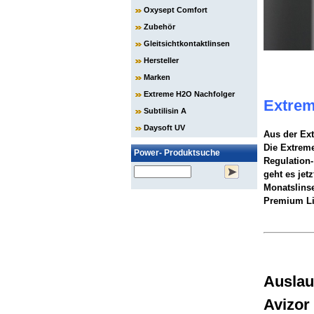
Oxysept Comfort
Zubehör
Gleitsichtkontaktlinsen
Hersteller
Marken
Extreme H2O Nachfolger
Extrem
Subtilisin A
Daysoft UV
Aus der Ex
Die Extreme
Power- Produktsuche
Regulation-
geht es jet
Monatslinse
Premium Li
Auslau
Avizor