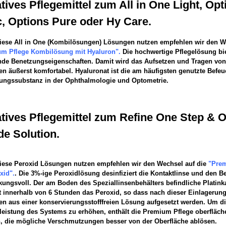
tives Pflegemittel zum All in One Light, Opt
c, Options Pure oder Hy Care.
iese All in One (Kombilösungen) Lösungen nutzen empfehlen wir den W
m Pflege Kombilösung mit Hyaluron".
Die hochwertige Pflegelösung bie
nde Benetzungseigenschaften. Damit wird das Aufsetzen und Tragen von
en äußerst komfortabel. Hyaluronat ist die am häufigsten genutzte Befe
ungssubstanz in der Ophthalmologie und Optometrie.
atives Pflegemittel zum Refine One Step & 
de Solution.
iese Peroxid Lösungen nutzen empfehlen wir den Wechsel auf die
"Pre
xid".
. Die 3%-ige Peroxidlösung desinfiziert die Kontaktlinse und den Be
kungsvoll. Der am Boden des Speziallinsenbehälters befindliche Platinka
rt innerhalb von 6 Stunden das Peroxid, so dass nach dieser Einlagerung
en aus einer konservierungsstofffreien Lösung aufgesetzt werden. Um d
eistung des Systems zu erhöhen, enthält die Premium Pflege oberfläch
, die mögliche Verschmutzungen besser von der Oberfläche ablösen.