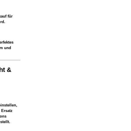
auf für
rd.
erfektes
um und
ht &
instellen,
 Ersatz
ions
tellt.