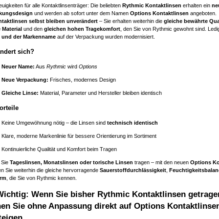
uigkeiten für alle Kontaktlinsenträger: Die beliebten
Rythmic Kontaktlinsen
erhalten ein
ne
kungsdesign
und werden ab sofort unter dem Namen
Options Kontaktlinsen
angeboten.
taktlinsen selbst bleiben unverändert
– Sie erhalten weiterhin die
gleiche bewährte Qua
 Material
und den
gleichen hohen Tragekomfort
, den Sie von Rythmic gewohnt sind. Ledi
 und der Markenname
auf der Verpackung wurden modernisiert.
ndert sich?
Neuer Name:
Aus
Rythmic
wird
Options
Neue Verpackung:
Frisches, modernes Design
Gleiche Linse:
Material, Parameter und Hersteller bleiben identisch
orteile
Keine Umgewöhnung nötig – die Linsen sind
technisch identisch
Klare, moderne Markenlinie für bessere Orientierung im Sortiment
Kontinuierliche Qualität und Komfort beim Tragen
 Sie
Tageslinsen, Monatslinsen oder torische Linsen
tragen – mit den neuen
Options Ko
n Sie weiterhin die gleiche hervorragende
Sauerstoffdurchlässigkeit
,
Feuchtigkeitsbalan
orm
, die Sie von Rythmic kennen.
Wichtig:
Wenn Sie bisher Rythmic Kontaktlinsen getrage
en Sie ohne Anpassung direkt auf
Options Kontaktlinse
eigen.