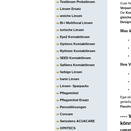
Testlinsen Probelinsen
Gute Ne
Verpac
Linsen Ersatz
Die
Kon
weiche Linsen
gleiche
Design
Bi-/ Multifocal Linsen
torische Linsen
Was ä
Eye2 Kontaktlinsen
Options Kontaktlinsen
Rythmic Kontaktlinsen
SEED Kontaktlinsen
Ihre V
Safilens Kontaktlinsen
farbige Linsen
harte Linsen
Linsen- Sparpacks
Pflegemittel
Egal ob
Pflegemittel Ersatz
genieße
Passf
Peroxidlösungen
Concare
----
Swisslens ACUACARE
könn
OPHTECS
umst