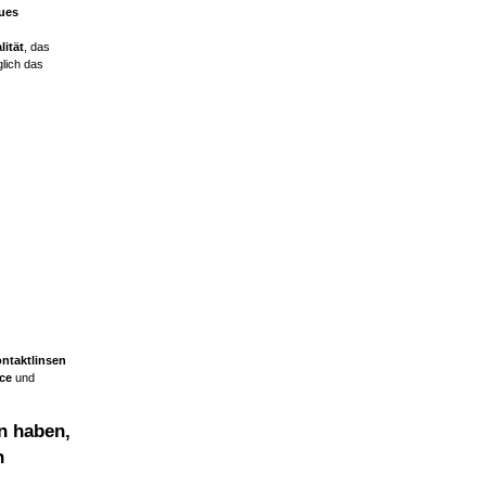
ues
lität
, das
glich das
ntaktlinsen
ce
und
n haben,
n