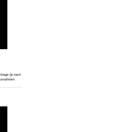
rktage (je nach
 Ausnahmen