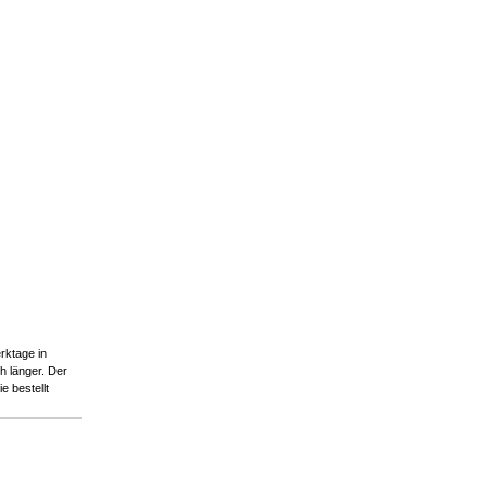
rktage in
 länger. Der
ie bestellt