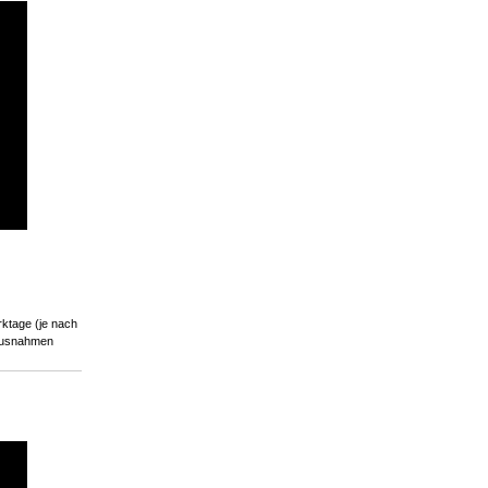
rktage (je nach
 Ausnahmen