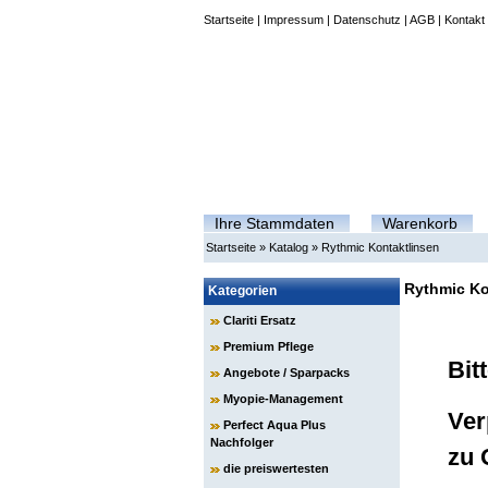
Startseite
|
Impressum
|
Datenschutz
|
AGB
|
Kontakt
Ihre Stammdaten
Warenkorb
Startseite
»
Katalog
»
Rythmic Kontaktlinsen
Rythmic Ko
Kategorien
Clariti Ersatz
Premium Pflege
Bit
Angebote / Sparpacks
Myopie-Management
Ver
Perfect Aqua Plus
Nachfolger
zu 
die preiswertesten