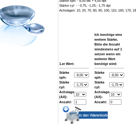
Stärke sph: - 8,00 bis + 4,00 dpt
Stärke cyl : - 0,75, -1,25, -1,75 dpt
Achslagen: 10, 20, 70, 80, 90, 100, 110, 160, 170, 1
Ich benötige eine
weitere Stärke.
Bitte die Anzahl
mindestens auf 1
setzen wenn ein
weiterer Wert
1.er Wert:
benötigt wird:
Stärke
Stärke
sph:
sph:
Stärke
Stärke
cyl:
cyl:
Achslage
Achslage
(AX):
(AX):
Anzahl:
Anzahl: