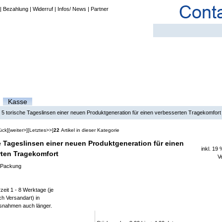
|
Bezahlung
|
Widerruf
|
Infos/ News
|
Partner
Kasse
»
5 torische Tageslinsen einer neuen Produktgeneration für einen verbesserten Tragekomfort
ück]
[weiter>]
[Letztes>>]
22
Artikel in dieser Kategorie
e Tageslinsen einer neuen Produktgeneration für einen
inkl. 19
rten Tragekomfort
V
 Packung
zeit 1 - 8 Werktage (je
h Versandart) in
snahmen auch länger.