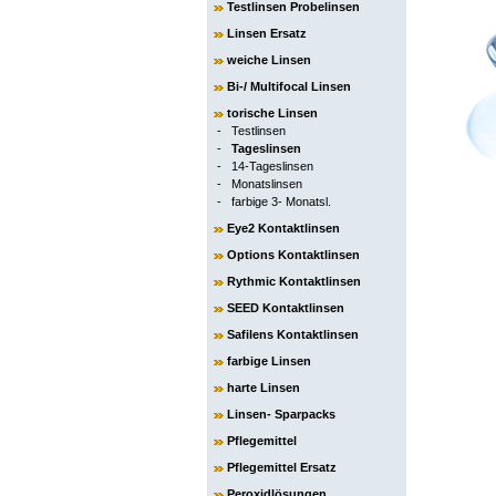
Testlinsen Probelinsen
Linsen Ersatz
weiche Linsen
Bi-/ Multifocal Linsen
torische Linsen
-
Testlinsen
-
Tageslinsen
-
14-Tageslinsen
-
Monatslinsen
-
farbige 3- Monatsl.
Eye2 Kontaktlinsen
Options Kontaktlinsen
Rythmic Kontaktlinsen
SEED Kontaktlinsen
Safilens Kontaktlinsen
farbige Linsen
harte Linsen
Linsen- Sparpacks
Pflegemittel
Pflegemittel Ersatz
Peroxidlösungen