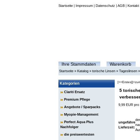
Startseite
|
Impressum
|
Datenschutz
|
AGB
|
Kontakt
Ihre Stammdaten
Warenkorb
Startseite
»
Katalog
»
torische Linsen
»
Tageslinsen
[<<Erstes]
[<zur
Kategorien
5 torisch
Clariti Ersatz
verbesse
Premium Pflege
9,99 EUR pro
Angebote / Sparpacks
Myopie-Management
der
Perfect Aqua Plus
ungefähre
nac
Nachfolger
Lieferzeit:
Au
die preiswertesten