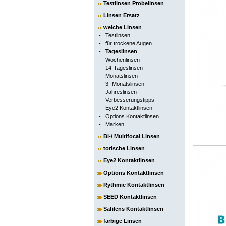
Testlinsen Probelinsen
Linsen Ersatz
weiche Linsen
-
Testlinsen
-
für trockene Augen
-
Tageslinsen
-
Wochenlinsen
-
14-Tageslinsen
-
Monatslinsen
-
3- Monatslinsen
-
Jahreslinsen
-
Verbesserungstipps
-
Eye2 Kontaktlinsen
-
Options Kontaktlinsen
-
Marken
Bi-/ Multifocal Linsen
torische Linsen
Eye2 Kontaktlinsen
Options Kontaktlinsen
Rythmic Kontaktlinsen
SEED Kontaktlinsen
Safilens Kontaktlinsen
farbige Linsen