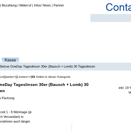
|
Bezahlung
|
Widerruf
|
Infos/ News
|
Partner
Kasse
Biotrue OneDay Tageslinsen 30er (Bausch + Lomb) 30 Tageslinsen
ück]
[weiter>]
[Letztes>>]
68
Artikel in dieser Kategorie
OneDay Tageslinsen 30er (Bausch + Lomb) 30
inkl. 19
sen
V
o Packung
zeit 1 - 8 Werktage (je
h Versandart) in
snahmen auch länger.