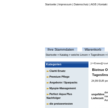
Startseite
|
Impressum
|
Datenschutz
|
AGB
|
Kontakt
Ihre Stammdaten
Warenkorb
Startseite
»
Katalog
»
weiche Linsen
»
Tageslinsen
»
[<<Erstes]
[<zur
Kategorien
Biotrue 
Clariti Ersatz
Tageslin
Premium Pflege
24,99 EUR pr
Angebote / Sparpacks
Myopie-Management
der
Perfect Aqua Plus
ungefähre
nac
Nachfolger
Lieferzeit:
Au
die preiswertesten