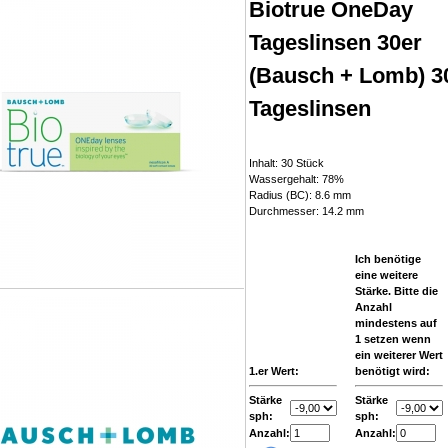
Biotrue OneDay
Tageslinsen 30er
(Bausch + Lomb) 3
Tageslinsen
Inhalt: 30 Stück
Wassergehalt: 78%
Radius (BC): 8.6 mm
Durchmesser: 14.2 mm
Ich benötige
eine weitere
Stärke. Bitte die
Anzahl
mindestens auf
1 setzen wenn
ein weiterer Wert
1.er Wert:
benötigt wird:
Stärke
Stärke
sph:
sph:
Anzahl:
Anzahl: