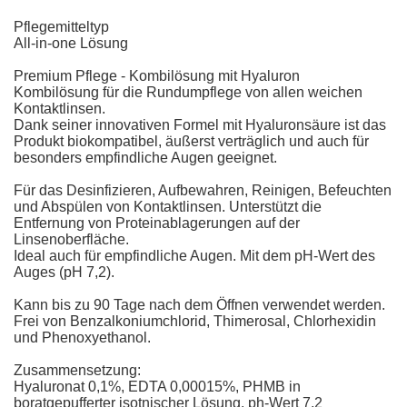
Pflegemitteltyp
All-in-one Lösung
Premium Pflege - Kombilösung mit Hyaluron
Kombilösung für die Rundumpflege von allen weichen
Kontaktlinsen.
Dank seiner innovativen Formel mit Hyaluronsäure ist das
Produkt biokompatibel, äußerst verträglich und auch für
besonders empfindliche Augen geeignet.
Für das Desinfizieren, Aufbewahren, Reinigen, Befeuchten
und Abspülen von Kontaktlinsen. Unterstützt die
Entfernung von Proteinablagerungen auf der
Linsenoberfläche.
Ideal auch für empfindliche Augen. Mit dem pH-Wert des
Auges (pH 7,2).
Kann bis zu 90 Tage nach dem Öffnen verwendet werden.
Frei von Benzalkoniumchlorid, Thimerosal, Chlorhexidin
und Phenoxyethanol.
Zusammensetzung:
Hyaluronat 0,1%, EDTA 0,00015%, PHMB in
boratgepufferter isotnischer Lösung. ph-Wert 7,2