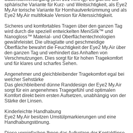
sphärische Variante für Kurz- und Weitsichtigkeit, als Eye2
My.Air torische Variante für Hornhautverkrümmung und als
Eye2 My.Air multifokale Version für Alterssichtigkeit.
Sicheres und komfortables Tragen über den ganzen Tag
wird durch die speziell entwickelten MeniSilk™ und
Nanogloss™ Material- und Oberflächentechnologien
gewährleistet. Die ultraglatte und geschmeidige
Oberfläche bewahrt die Feuchtigkeit der Eye2 My.Air über
den ganzen Tag und verhindert das Anhaften von
Verschmutzungen. Dies sorgt für für hohen Tragekomfort
und für klares und scharfes Sehen.
Angenehmer und gleichbleibender Tragekomfort egal bei
welcher Sehstärke
Das gleichbleibend dünne Randdesign der Eye2 My.Air
sorgt für ein angenehmes Tragegefühl und optimalen
Komfort direkt beim ersten Aufsetzen, unabhängig von der
Stärke der Linsen.
Kinderleichte Handhabung
Eye2 My.Air besitzen Umstülpmarkierungen und eine
Handhabungstönung.
Diese vereinfachen Ihnen das Aufsetzen der Kontaktlinse