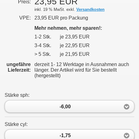
23,95 EUR
Preis:
inkl. 19 % MwSt. exkl.
Versandkosten
VPE:
23,95 EUR pro Packung
Mehr nehmen, mehr sparen!:
1-2 Stk.
je 23,95 EUR
3-4 Stk.
je 22,95 EUR
> 5 Stk.
je 21,95 EUR
ungefähre
derzeit 1- 12 Werktage in Ausnahmen auch
Lieferzeit:
länger. Der Artikel wird für Sie bestellt
(hergestellt)
Stärke sph:
-6,00
Stärke cyl:
-1,75