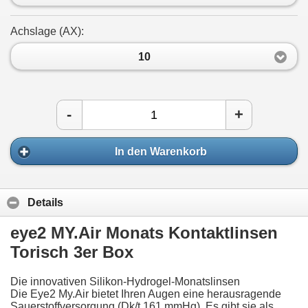
Achslage (AX):
10
-
+
In den Warenkorb
Details
eye2 MY.Air Monats Kontaktlinsen
Torisch 3er Box
Die innovativen Silikon-Hydrogel-Monatslinsen
Die Eye2 My.Air bietet Ihren Augen eine herausragende
Sauerstoffversorgung (Dk/t 161 mmHg). Es gibt sie als