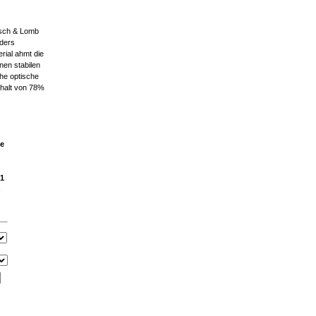
usch & Lomb
nders
rial ahmt die
inen stabilen
ohe optische
ehalt von 78%
ne
 1
n