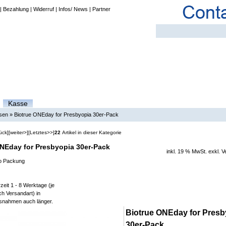
|
Bezahlung
|
Widerruf
|
Infos/ News
|
Partner
Kasse
nsen
»
Biotrue ONEday for Presbyopia 30er-Pack
ück]
[weiter>]
[Letztes>>]
22
Artikel in dieser Kategorie
NEday for Presbyopia 30er-Pack
inkl. 19 % MwSt. exkl.
V
o Packung
zeit 1 - 8 Werktage (je
h Versandart) in
snahmen auch länger.
Biotrue ONEday for Presb
30er-Pack