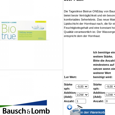
Die Tageslinse Biotrue ONEday von Ba
bietet beste Verträglichkeit und ein beso
komfortables Seherlebnis. Das neue Mate
Lipidschicht der Hornhaut nach, die für e
Feuchtigkeitsgehalt und eine konstant h
Qualität verantwortlich ist. Der Wasserg
entspricht dem der Hornhaut.
Ich benötige ei
weitere Stärke.
Bitte die Anzahl
mindestens auf
setzen wenn ei
weiterer Wert
1.er Wert:
benötigt wird:
Stärke
Stärke
sph:
sph:
Addition
Addition
(Add):
(Add):
Anzahl:
Anzahl: