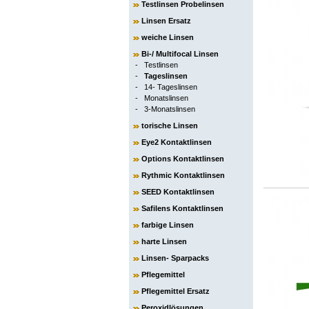
Testlinsen Probelinsen
Linsen Ersatz
weiche Linsen
Bi-/ Multifocal Linsen
-
Testlinsen
-
Tageslinsen
-
14- Tageslinsen
-
Monatslinsen
-
3-Monatslinsen
torische Linsen
Eye2 Kontaktlinsen
Options Kontaktlinsen
Rythmic Kontaktlinsen
SEED Kontaktlinsen
Safilens Kontaktlinsen
farbige Linsen
harte Linsen
Linsen- Sparpacks
Pflegemittel
Pflegemittel Ersatz
Peroxidlösungen