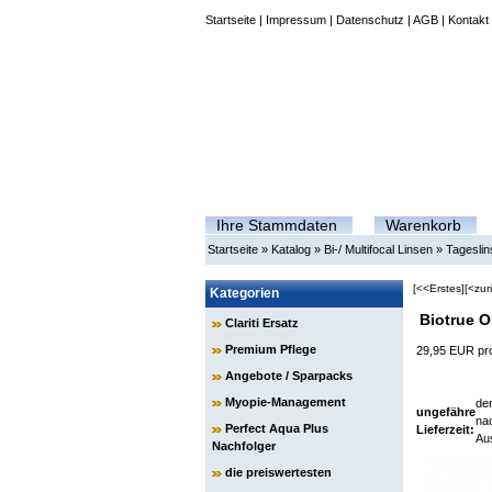
Startseite
|
Impressum
|
Datenschutz
|
AGB
|
Kontakt
Ihre Stammdaten
Warenkorb
Startseite
»
Katalog
»
Bi-/ Multifocal Linsen
»
Tagesli
[<<Erstes]
[<zur
Kategorien
Biotrue O
Clariti Ersatz
Premium Pflege
29,95 EUR pr
Angebote / Sparpacks
Myopie-Management
der
ungefähre
nac
Perfect Aqua Plus
Lieferzeit:
Au
Nachfolger
die preiswertesten