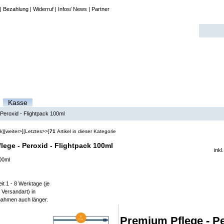
|
Bezahlung
|
Widerruf
|
Infos/ News
|
Partner
Kasse
Peroxid - Flightpack 100ml
k]
[weiter>]
[Letztes>>]
71
Artikel in dieser Kategorie
lege - Peroxid - Flightpack 100ml
inkl
00ml
it 1 - 8 Werktage (je
 Versandart) in
ahmen auch länger.
Premium Pflege - Pe