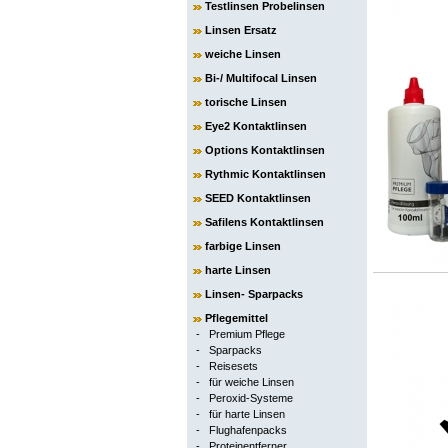
Testlinsen Probelinsen
Linsen Ersatz
weiche Linsen
Bi-/ Multifocal Linsen
torische Linsen
Eye2 Kontaktlinsen
Options Kontaktlinsen
Rythmic Kontaktlinsen
SEED Kontaktlinsen
Safilens Kontaktlinsen
farbige Linsen
harte Linsen
Linsen- Sparpacks
Pflegemittel
-
Premium Pflege
-
Sparpacks
-
Reisesets
-
für weiche Linsen
-
Peroxid-Systeme
-
für harte Linsen
-
Flughafenpacks
-
Proteinentferner