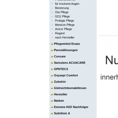
-
für trockene Augen
-
Benetzung
-
Ote Pflege
-
0211 Pflege
-
Prologis Pflege
-
Menicon Pflege
-
Avizor Pflege
-
Regard
-
nach Hersteller
Pflegemittel Ersatz
Peroxidlösungen
Concare
Swisslens ACUACARE
OPHTECS
Oxysept Comfort
Zubehör
Gleitsichtkontaktlinsen
Hersteller
Marken
Extreme H2O Nachfolger
Subtilisin A