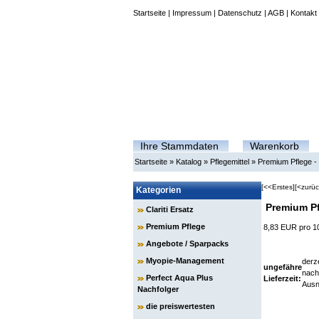
Startseite
|
Impressum
|
Datenschutz
|
AGB
|
Kontakt
Ihre Stammdaten
Warenkorb
Startseite
»
Katalog
»
Pflegemittel
»
Premium Pflege - 
[<<Erstes]
[<zurüc
Kategorien
Premium Pf
Clariti Ersatz
Premium Pflege
8,83 EUR pro 1
Angebote / Sparpacks
Myopie-Management
derze
ungefähre
nach
Perfect Aqua Plus
Lieferzeit:
Ausn
Nachfolger
die preiswertesten