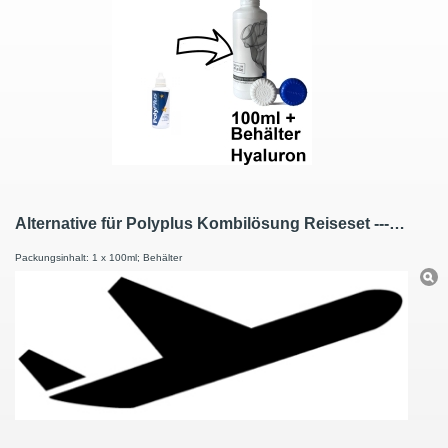
Alternative für Polyplus Kombilösung Reiseset --- Premium Pflege Kombilösung Reiseset mit Hyaluron 100ml / 1 Behälter
Packungsinhalt: 1 x 100ml; Behälter