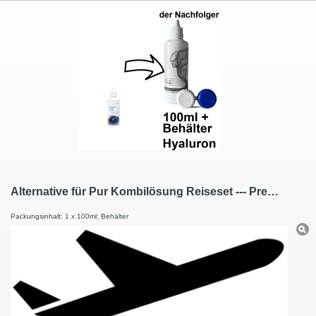
Alternative für Pur Kombilösung Reiseset --- Premium Pflege Kombilösung Reiseset mit Hyaluron 100ml / 1 Behälter
Packungsinhalt: 1 x 100ml; Behälter