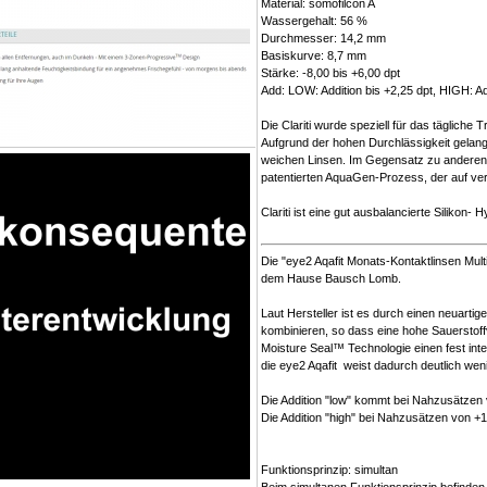
Material: somofilcon A
Wassergehalt: 56 %
Durchmesser: 14,2 mm
Basiskurve: 8,7 mm
Stärke: -8,00 bis +6,00 dpt
Add: LOW: Addition bis +2,25 dpt, HIGH: Ad
Die Clariti wurde speziell für das tägliche 
Aufgrund der hohen Durchlässigkeit gelangt
weichen Linsen. Im Gegensatz zu anderen S
patentierten AquaGen-Prozess, der auf ve
Clariti ist eine gut ausbalancierte Siliko
Die "eye2 Aqafit Monats-Kontaktlinsen Multi
dem Hause Bausch Lomb.
Laut Hersteller ist es durch einen neuartig
kombinieren, so dass eine hohe Sauerstoff
Moisture Seal™ Technologie einen fest inte
die eye2 Aqafit weist dadurch deutlich we
Die Addition "low" kommt bei Nahzusätzen 
Die Addition "high" bei Nahzusätzen von +1
Funktionsprinzip: simultan
Beim simultanen Funktionsprinzip befinden