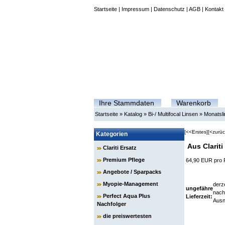
Startseite
|
Impressum
|
Datenschutz
|
AGB
|
Kontakt
Ihre Stammdaten
Warenkorb
Startseite
»
Katalog
»
Bi-/ Multifocal Linsen
»
Monatsl
[<<Erstes]
[<zurüc
Kategorien
Aus Clarit
Clariti Ersatz
Premium Pflege
64,90 EUR pro
Angebote / Sparpacks
Myopie-Management
derze
ungefähre
nach
Perfect Aqua Plus
Lieferzeit:
Ausn
Nachfolger
die preiswertesten