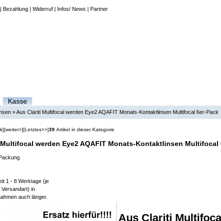
|
Bezahlung
|
Widerruf
|
Infos/ News
|
Partner
Kasse
insen
»
Aus Clariti Multifocal werden Eye2 AQAFIT Monats-Kontaktlinsen Multifocal 6er-Pack
k]
[weiter>]
[Letztes>>]
39
Artikel in dieser Kategorie
i Multifocal werden Eye2 AQAFIT Monats-Kontaktlinsen Multifocal
 Packung
it 1 - 8 Werktage (je
 Versandart) in
ahmen auch länger.
Aus Clariti Multifo