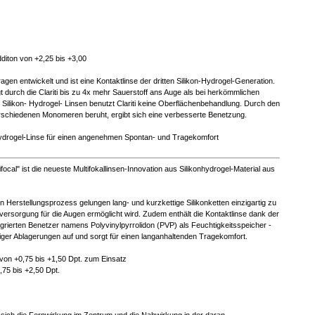
diton von +2,25 bis +3,00
Tragen entwickelt und ist eine Kontaktlinse der dritten Silikon-Hydrogel-Generation.
 durch die Clariti bis zu 4x mehr Sauerstoff ans Auge als bei herkömmlichen
ilikon- Hydrogel- Linsen benutzt Clariti keine Oberflächenbehandlung. Durch den
rschiedenen Monomeren beruht, ergibt sich eine verbesserte Benetzung.
n- Hydrogel-Linse für einen angenehmen Spontan- und Tragekomfort
focal" ist die neueste Multifokallinsen-Innovation aus Silikonhydrogel-Material aus
en Herstellungsprozess gelungen lang- und kurzkettige Silikonketten einzigartig zu
versorgung für die Augen ermöglicht wird. Zudem enthält die Kontaktlinse dank der
grierten Benetzer namens Polyvinylpyrrolidon (PVP) als Feuchtigkeitsspeicher -
niger Ablagerungen auf und sorgt für einen langanhaltenden Tragekomfort.
von +0,75 bis +1,50 Dpt. zum Einsatz
,75 bis +2,50 Dpt.
 sich die Fernwirkung im Zentrum und die Nahwirkung in der daran