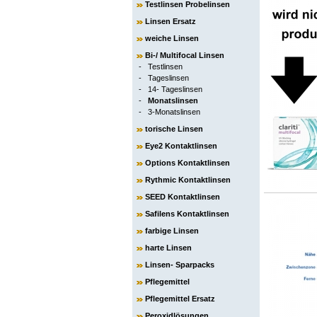
Testlinsen Probelinsen
Linsen Ersatz
weiche Linsen
Bi-/ Multifocal Linsen
-
Testlinsen
-
Tageslinsen
-
14- Tageslinsen
-
Monatslinsen
-
3-Monatslinsen
torische Linsen
Eye2 Kontaktlinsen
Options Kontaktlinsen
Rythmic Kontaktlinsen
SEED Kontaktlinsen
Safilens Kontaktlinsen
farbige Linsen
harte Linsen
Linsen- Sparpacks
Pflegemittel
Pflegemittel Ersatz
Peroxidlösungen