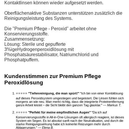
Kontaktlinsen können wieder aufgesetzt werden.
Oberflächenaktive Substanzen unterstützen zusätzlich die
Reinigungsleistung des Systems.
Die "Premium Pflege - Peroxid" arbeitet ohne
Konservierungsstoffe.
Zusammensetzung:
Lösung: Sterile und gepufferte
3%igeHydrogenperoxidlösung mit
Phosphatsäurestabilisator, Natriumchlorid und
Phosphatpuffern.
Kundenstimmen zur Premium Pflege
Peroxidlösung
⭐⭐⭐⭐⭐
"Tiefenreinigung, die man spürt!"
"Ich bin von einer Kombilösung
auf dieses Peroxidsystem umgestiegen und begeistert. Die Linsen fühlen sich
morgens an wie neu. Man merkt richtig, dass die integrierte Proteinentfernung
ganze Arbeit leistet – die Sicht bleibt den ganzen Tag glasklar." —
Markus T.
⭐⭐⭐⭐⭐
"Perfekt für meine empfindlichen Augen"
"Da ich auf
Konservierungsstoffe in All-in-One-Lösungen oft allergisch reagiere, ist dieses
System ein Segen. Es ist absolut sanft nach der Neutralisation, und durch die
starke Reinigungswirkung habe ich keinerlei Reizungen mehr durch
Ablagerungen." —
Elena B.