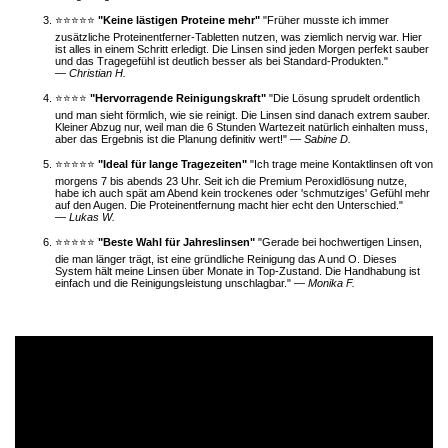
⭐⭐⭐⭐⭐
"Keine lästigen Proteine mehr"
"Früher musste ich immer
zusätzliche Proteinentferner-Tabletten nutzen, was ziemlich nervig war. Hier
ist alles in einem Schritt erledigt. Die Linsen sind jeden Morgen perfekt sauber
und das Tragegefühl ist deutlich besser als bei Standard-Produkten."
—
Christian H.
⭐⭐⭐⭐
"Hervorragende Reinigungskraft"
"Die Lösung sprudelt ordentlich
und man sieht förmlich, wie sie reinigt. Die Linsen sind danach extrem sauber.
Kleiner Abzug nur, weil man die 6 Stunden Wartezeit natürlich einhalten muss,
aber das Ergebnis ist die Planung definitiv wert!" —
Sabine D.
⭐⭐⭐⭐⭐
"Ideal für lange Tragezeiten"
"Ich trage meine Kontaktlinsen oft von
morgens 7 bis abends 23 Uhr. Seit ich die Premium Peroxidlösung nutze,
habe ich auch spät am Abend kein trockenes oder 'schmutziges' Gefühl mehr
auf den Augen. Die Proteinentfernung macht hier echt den Unterschied."
—
Lukas W.
⭐⭐⭐⭐⭐
"Beste Wahl für Jahreslinsen"
"Gerade bei hochwertigen Linsen,
die man länger trägt, ist eine gründliche Reinigung das A und O. Dieses
System hält meine Linsen über Monate in Top-Zustand. Die Handhabung ist
einfach und die Reinigungsleistung unschlagbar." —
Monika F.