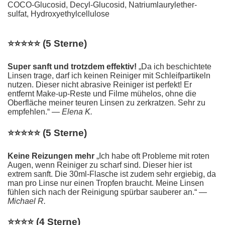
COCO-Glucosid, Decyl-Glucosid, Natriumlaurylether-
sulfat, Hydroxyethylcellulose
⭐⭐⭐⭐⭐ (5 Sterne)
Super sanft und trotzdem effektiv!
„Da ich beschichtete
Linsen trage, darf ich keinen Reiniger mit Schleifpartikeln
nutzen. Dieser nicht abrasive Reiniger ist perfekt! Er
entfernt Make-up-Reste und Filme mühelos, ohne die
Oberfläche meiner teuren Linsen zu zerkratzen. Sehr zu
empfehlen.“
— Elena K.
⭐⭐⭐⭐⭐ (5 Sterne)
Keine Reizungen mehr
„Ich habe oft Probleme mit roten
Augen, wenn Reiniger zu scharf sind. Dieser hier ist
extrem sanft. Die 30ml-Flasche ist zudem sehr ergiebig, da
man pro Linse nur einen Tropfen braucht. Meine Linsen
fühlen sich nach der Reinigung spürbar sauberer an.“
—
Michael R.
⭐⭐⭐⭐ (4 Sterne)