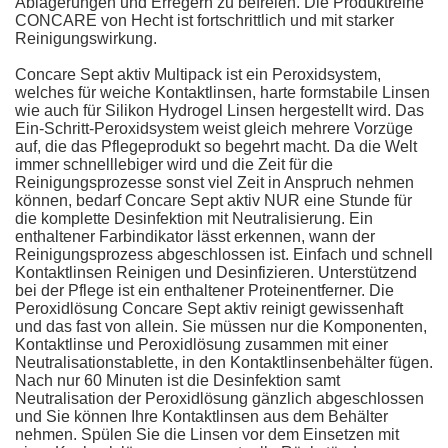
Ablagerungen und Erregern zu befreien. Die Produktreihe
CONCARE von Hecht ist fortschrittlich und mit starker
Reinigungswirkung.
Concare Sept aktiv Multipack ist ein Peroxidsystem,
welches für weiche Kontaktlinsen, harte formstabile Linsen
wie auch für Silikon Hydrogel Linsen hergestellt wird. Das
Ein-Schritt-Peroxidsystem weist gleich mehrere Vorzüge
auf, die das Pflegeprodukt so begehrt macht. Da die Welt
immer schnelllebiger wird und die Zeit für die
Reinigungsprozesse sonst viel Zeit in Anspruch nehmen
können, bedarf Concare Sept aktiv NUR eine Stunde für
die komplette Desinfektion mit Neutralisierung. Ein
enthaltener Farbindikator lässt erkennen, wann der
Reinigungsprozess abgeschlossen ist. Einfach und schnell
Kontaktlinsen Reinigen und Desinfizieren. Unterstützend
bei der Pflege ist ein enthaltener Proteinentferner. Die
Peroxidlösung Concare Sept aktiv reinigt gewissenhaft
und das fast von allein. Sie müssen nur die Komponenten,
Kontaktlinse und Peroxidlösung zusammen mit einer
Neutralisationstablette, in den Kontaktlinsenbehälter fügen.
Nach nur 60 Minuten ist die Desinfektion samt
Neutralisation der Peroxidlösung gänzlich abgeschlossen
und Sie können Ihre Kontaktlinsen aus dem Behälter
nehmen. Spülen Sie die Linsen vor dem Einsetzen mit