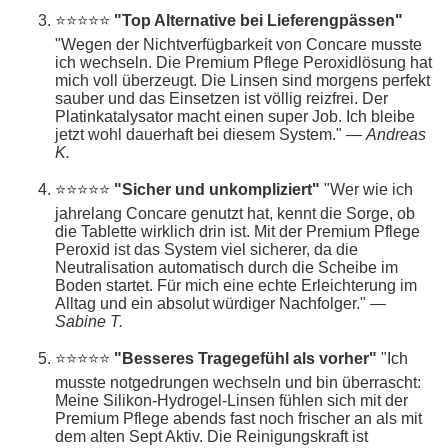
⭐⭐⭐⭐⭐
"Top Alternative bei Lieferengpässen"
"Wegen der Nichtverfügbarkeit von Concare musste
ich wechseln. Die Premium Pflege Peroxidlösung hat
mich voll überzeugt. Die Linsen sind morgens perfekt
sauber und das Einsetzen ist völlig reizfrei. Der
Platinkatalysator macht einen super Job. Ich bleibe
jetzt wohl dauerhaft bei diesem System." —
Andreas
K.
⭐⭐⭐⭐⭐
"Sicher und unkompliziert"
"Wer wie ich
jahrelang Concare genutzt hat, kennt die Sorge, ob
die Tablette wirklich drin ist. Mit der Premium Pflege
Peroxid ist das System viel sicherer, da die
Neutralisation automatisch durch die Scheibe im
Boden startet. Für mich eine echte Erleichterung im
Alltag und ein absolut würdiger Nachfolger." —
Sabine T.
⭐⭐⭐⭐⭐
"Besseres Tragegefühl als vorher"
"Ich
musste notgedrungen wechseln und bin überrascht:
Meine Silikon-Hydrogel-Linsen fühlen sich mit der
Premium Pflege abends fast noch frischer an als mit
dem alten Sept Aktiv. Die Reinigungskraft ist