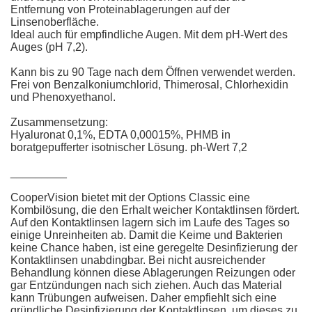
Entfernung von Proteinablagerungen auf der
Linsenoberfläche.
Ideal auch für empfindliche Augen. Mit dem pH-Wert des
Auges (pH 7,2).
Kann bis zu 90 Tage nach dem Öffnen verwendet werden.
Frei von Benzalkoniumchlorid, Thimerosal, Chlorhexidin
und Phenoxyethanol.
Zusammensetzung:
Hyaluronat 0,1%, EDTA 0,00015%, PHMB in
boratgepufferter isotnischer Lösung. ph-Wert 7,2
_________
CooperVision bietet mit der Options Classic eine
Kombilösung, die den Erhalt weicher Kontaktlinsen fördert.
Auf den Kontaktlinsen lagern sich im Laufe des Tages so
einige Unreinheiten ab. Damit die Keime und Bakterien
keine Chance haben, ist eine geregelte Desinfizierung der
Kontaktlinsen unabdingbar. Bei nicht ausreichender
Behandlung können diese Ablagerungen Reizungen oder
gar Entzündungen nach sich ziehen. Auch das Material
kann Trübungen aufweisen. Daher empfiehlt sich eine
gründliche Desinfizierung der Kontaktlinsen, um dieses zu