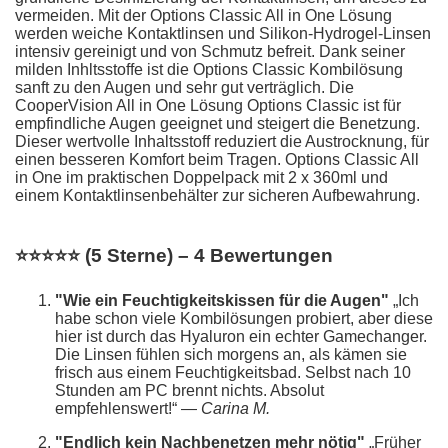
vermeiden. Mit der Options Classic All in One Lösung
werden weiche Kontaktlinsen und Silikon-Hydrogel-Linsen
intensiv gereinigt und von Schmutz befreit. Dank seiner
milden Inhltsstoffe ist die Options Classic Kombilösung
sanft zu den Augen und sehr gut verträglich. Die
CooperVision All in One Lösung Options Classic ist für
empfindliche Augen geeignet und steigert die Benetzung.
Dieser wertvolle Inhaltsstoff reduziert die Austrocknung, für
einen besseren Komfort beim Tragen. Options Classic All
in One im praktischen Doppelpack mit 2 x 360ml und
einem Kontaktlinsenbehälter zur sicheren Aufbewahrung.
⭐⭐⭐⭐⭐ (5 Sterne) – 4 Bewertungen
"Wie ein Feuchtigkeitskissen für die Augen"
„Ich
habe schon viele Kombilösungen probiert, aber diese
hier ist durch das Hyaluron ein echter Gamechanger.
Die Linsen fühlen sich morgens an, als kämen sie
frisch aus einem Feuchtigkeitsbad. Selbst nach 10
Stunden am PC brennt nichts. Absolut
empfehlenswert!“ —
Carina M.
"Endlich kein Nachbenetzen mehr nötig"
„Früher